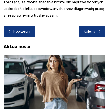
znaczące, są zwykle znacznie niższe niż naprawa wtórnych
uszkodzeń silnika spowodowanych przez długotrwałą pracę
z niesprawnymi wtryskiwaczami.
Nawigacja
Poprzedni
Kolejny
wpisu
Aktualności