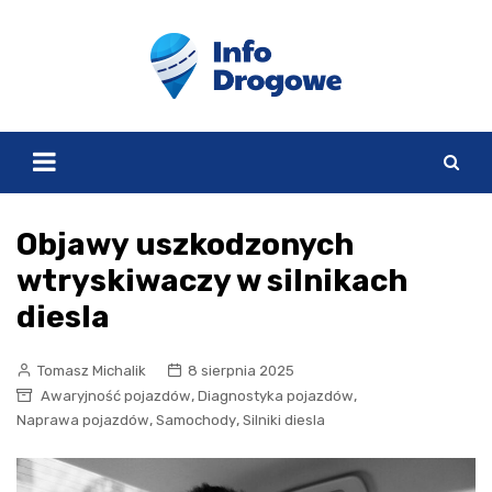
Skip
to
content
Objawy uszkodzonych
wtryskiwaczy w silnikach
diesla
Tomasz Michalik
8 sierpnia 2025
,
,
Awaryjność pojazdów
Diagnostyka pojazdów
,
,
Naprawa pojazdów
Samochody
Silniki diesla