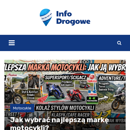
Skip
to
content
Motocykle
Jak wybrać najlepszą markę
motocykli?