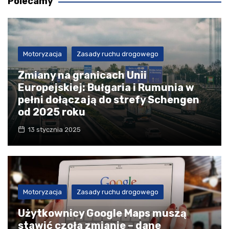
Polecamy
Motoryzacja
Zasady ruchu drogowego
Zmiany na granicach Unii
Europejskiej: Bułgaria i Rumunia w
pełni dołączają do strefy Schengen
od 2025 roku
13 stycznia 2025
Motoryzacja
Zasady ruchu drogowego
Użytkownicy Google Maps muszą
stawić czoła zmianie – dane