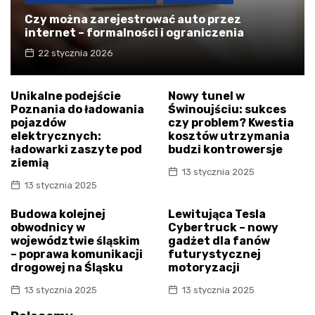
Czy można zarejestrować auto przez
internet – formalności i ograniczenia
22 stycznia 2026
Unikalne podejście
Nowy tunel w
Poznania do ładowania
Świnoujściu: sukces
pojazdów
czy problem? Kwestia
elektrycznych:
kosztów utrzymania
ładowarki zaszyte pod
budzi kontrowersje
ziemią
13 stycznia 2025
13 stycznia 2025
Budowa kolejnej
Lewitująca Tesla
obwodnicy w
Cybertruck – nowy
województwie śląskim
gadżet dla fanów
– poprawa komunikacji
futurystycznej
drogowej na Śląsku
motoryzacji
13 stycznia 2025
13 stycznia 2025