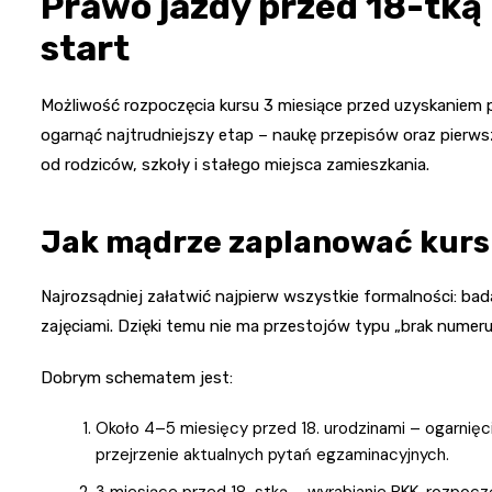
Prawo jazdy przed 18-tką 
start
Możliwość rozpoczęcia kursu 3 miesiące przed uzyskaniem 
ogarnąć najtrudniejszy etap – naukę przepisów oraz pierwsz
od rodziców, szkoły i stałego miejsca zamieszkania.
Jak mądrze zaplanować kurs 
Najrozsądniej załatwić najpierw wszystkie formalności: bad
zajęciami. Dzięki temu nie ma przestojów typu „brak numer
Dobrym schematem jest:
Około 4–5 miesięcy przed 18. urodzinami – ogarnięcie
przejrzenie aktualnych pytań egzaminacyjnych.
3 miesiące przed 18-stką – wyrabianie PKK, rozpoc