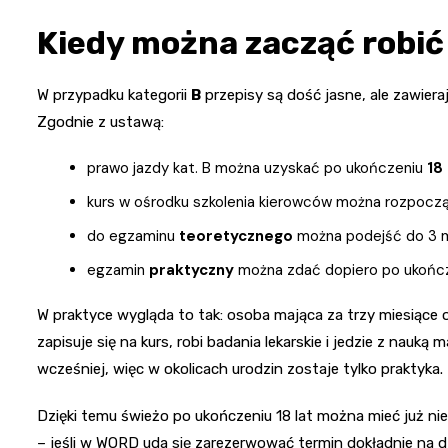
Kiedy można zacząć robić 
W przypadku kategorii
B
przepisy są dość jasne, ale zawiera
Zgodnie z ustawą:
prawo jazdy kat. B można uzyskać po ukończeniu
18 
kurs w ośrodku szkolenia kierowców można rozpocz
do egzaminu
teoretycznego
można podejść do 3 mi
egzamin
praktyczny
można zdać dopiero po ukończen
W praktyce wygląda to tak: osoba mająca za trzy miesiące
zapisuje się na kurs, robi badania lekarskie i jedzie z nauk
wcześniej, więc w okolicach urodzin zostaje tylko praktyka.
Dzięki temu świeżo po ukończeniu 18 lat można mieć już ni
– jeśli w WORD uda się zarezerwować termin dokładnie na dz