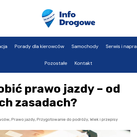
cja
Porady dla kierowców
Samochody
Serwis i napr
Pozostałe
Kontakt
obić prawo jazdy – od
kich zasadach?
,
,
,
owców
Prawo jazdy
Przygotowanie do podróży
Wiek i przepisy