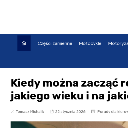
Skip
to
content
Części zamienne
Motocykle
Motoryza
Kiedy można zacząć r
jakiego wieku i na ja
Tomasz Michalik
22 stycznia 2026
Porady dla kier