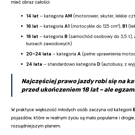
mieć obraz całości:
14 lat
– kategoria
AM
(motorower, skuter, lekkie c
16 lat
– kategoria
A1
(motocykle do 125 cm³),
B1
(le
18 lat
– kategoria
B
(samochód osobowy do 3,5 t),
kursach zawodowych)
20–24 lata
– kategoria
A
(pełne uprawnienia motoc
24 lata
– standardowo kategoria
D
(autobusy, z wy
Najczęściej prawo jazdy robi się na k
przed ukończeniem 18 lat – ale egzam
W praktyce większość młodych osób zaczyna od kategorii
pojazdów, które w realnym życiu są mało popularne i drogie. 
rozsądniejszym planem.