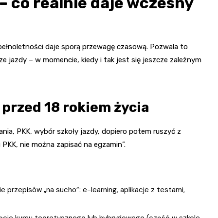
– co realnie daje wczesny
pełnoletności daje sporą przewagę czasową. Pozwala to
e jazdy – w momencie, kiedy i tak jest się jeszcze zależnym
przed 18 rokiem życia
ania, PKK, wybór szkoły jazdy, dopiero potem ruszyć z
u PKK, nie można zapisać na egzamin”.
 przepisów „na sucho”: e-learning, aplikacje z testami,
zęcie kursu teoretycznego lub hybrydowego (część w szkole,