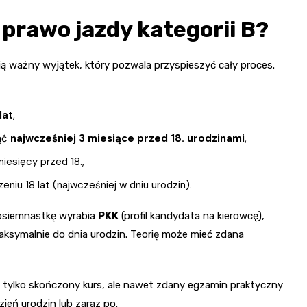
prawo jazdy kategorii B?
ją ważny wyjątek, który pozwala przyspieszyć cały proces.
lat
,
ąć
najwcześniej 3 miesiące przed 18. urodzinami
,
esięcy przed 18.,
iu 18 lat (najwcześniej w dniu urodzin).
 osiemnastkę wyrabia
PKK
(profil kandydata na kierowcę),
ą maksymalnie do dnia urodzin. Teorię może mieć zdana
e tylko skończony kurs, ale nawet zdany egzamin praktyczny
ień urodzin lub zaraz po.