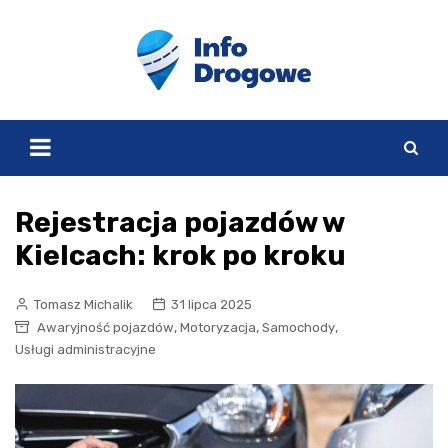
Skip
to
content
Rejestracja pojazdów w
Kielcach: krok po kroku
Tomasz Michalik
31 lipca 2025
,
,
,
Awaryjność pojazdów
Motoryzacja
Samochody
Usługi administracyjne