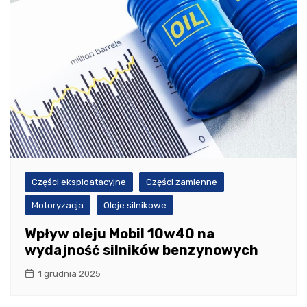
Części eksploatacyjne
Części zamienne
Motoryzacja
Oleje silnikowe
Wpływ oleju Mobil 10w40 na
wydajność silników benzynowych
1 grudnia 2025