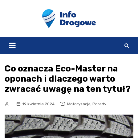
Skip
to
content
Co oznacza Eco-Master na
oponach i dlaczego warto
zwracać uwagę na ten tytuł?
,
19 kwietnia 2024
Motoryzacja
Porady