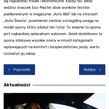
się najbardziej trwałe i ekonomiczne. Każdy raz, kiedy
widzisz znaczek Eco-Master obok wyników testów
publikowanych w magazynie „Auto Bild” lub na stronach
„Auto Świata”, powinieneś zwrócić szczególną uwagę na
model opony, który zdobył ten tytuł. To właśnie ta opona
jest najbardziej opłacalnym wyborem. Jeżeli dodatkowo ta
opona zdobywa wysokie oceny w innych kategoriach
wpływających na komfort i bezpieczeństwo jazdy, warto
rozważyć jej zakup.
Nawigacja
Poprzedni
Kolejny
wpisu
Aktualności