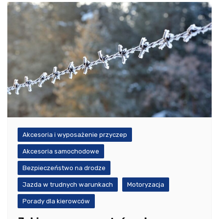
Akcesoria i wyposażenie przyczep
Akcesoria samochodowe
Bezpieczeństwo na drodze
Jazda w trudnych warunkach
Motoryzacja
Porady dla kierowców