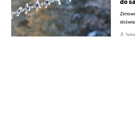
do s
Zimowe
doświa
Toma