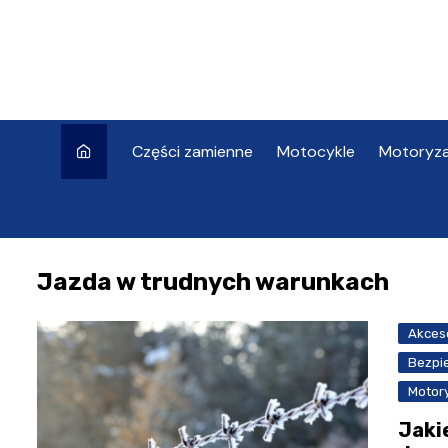
Skip
to
content
Części zamienne
Motocykle
Motoryza
Jazda w trudnych warunkach
Akces
Bezpi
Motor
Jaki