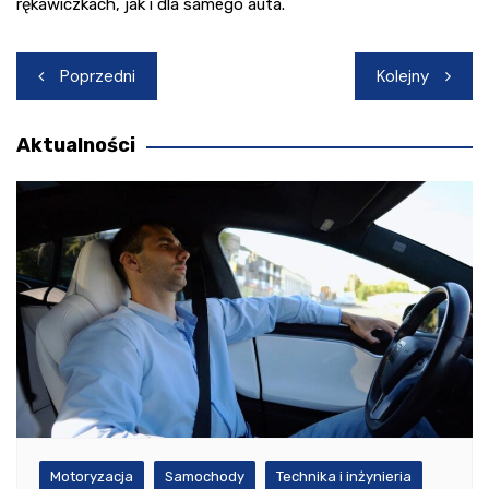
rękawiczkach, jak i dla samego auta.
Nawigacja
Poprzedni
Kolejny
wpisu
Aktualności
Motoryzacja
Samochody
Technika i inżynieria