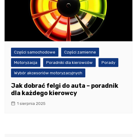
Części samochodowe
Części zamienne
Motoryzacja
Poradniki dla kierowców
Porady
Wybór akcesoriów motoryzacyjnych
Jak dobrać felgi do auta – poradnik
dla każdego kierowcy
1 sierpnia 2025