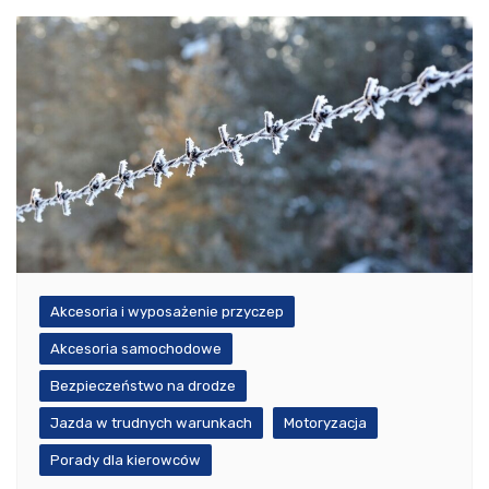
Akcesoria i wyposażenie przyczep
Akcesoria samochodowe
Bezpieczeństwo na drodze
Jazda w trudnych warunkach
Motoryzacja
Porady dla kierowców