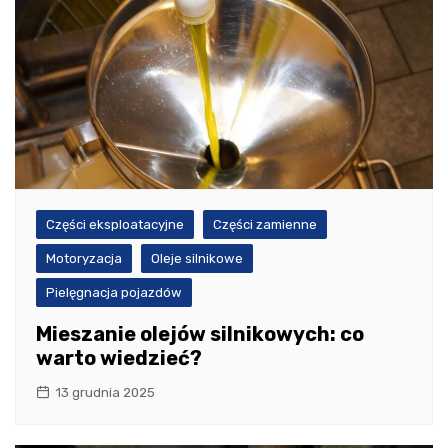
Części eksploatacyjne
Części zamienne
Motoryzacja
Oleje silnikowe
Pielęgnacja pojazdów
Mieszanie olejów silnikowych: co
warto wiedzieć?
13 grudnia 2025