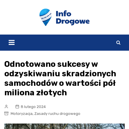
Skip
to
content
Odnotowano sukcesy w
odzyskiwaniu skradzionych
samochodów o wartości pół
miliona złotych
8 lutego 2024
,
Motoryzacja
Zasady ruchu drogowego