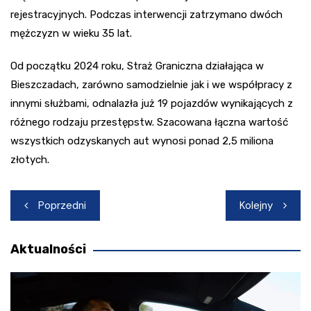
rejestracyjnych. Podczas interwencji zatrzymano dwóch
mężczyzn w wieku 35 lat.
Od początku 2024 roku, Straż Graniczna działająca w
Bieszczadach, zarówno samodzielnie jak i we współpracy z
innymi służbami, odnalazła już 19 pojazdów wynikających z
różnego rodzaju przestępstw. Szacowana łączna wartość
wszystkich odzyskanych aut wynosi ponad 2,5 miliona
złotych.
Nawigacja
Poprzedni
Kolejny
wpisu
Aktualności