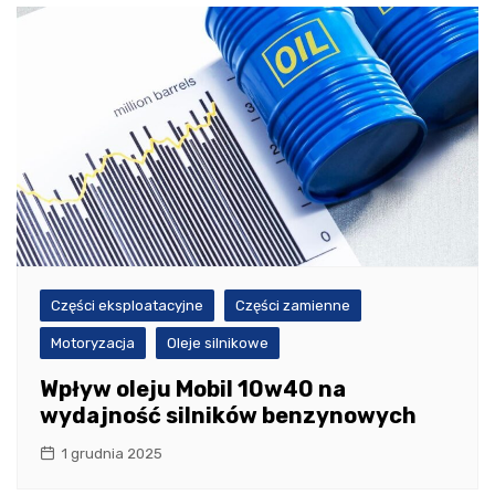
Części eksploatacyjne
Części zamienne
Motoryzacja
Oleje silnikowe
Wpływ oleju Mobil 10w40 na
wydajność silników benzynowych
1 grudnia 2025