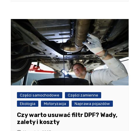
Części samochodowe
Części zamienne
Ekologia
Motoryzacja
Naprawa pojazdów
Czy warto usuwać filtr DPF? Wady,
zalety i koszty