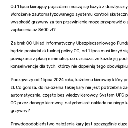
Od 1 lipca kierujący pojazdami muszą się liczyć z drastyc
Wdrożenie zautomatyzowanego systemu kontroli skuteczni
wysokość grzywny za ten przewinienie może przyprawić o z
zapłacenia aż 8600 zł?
Za brak OC Układ Informatyczny Ubezpieczeniowego Fundus
będzie posiadał aktualnej polisy OC, od 1 lipca musi liczyć 
powiązana z płacą minimalną, co oznacza, że każde jej pod
konsekwencje dla tych, którzy nie dopełnią tego obowiązku?
Począwszy od 1 lipca 2024 roku, każdemu kierowcy który pr
zł. Co gorsza, do nałożenia takiej kary nie jest potrzebna
automatycznie, często bez wiedzy kierowcy. System UFG po
OC przez danego kierowcę, natychmiast nakłada na niego ka
grzywny?
Prawdopodobieństwo nałożenia kary jest szczególnie duże 