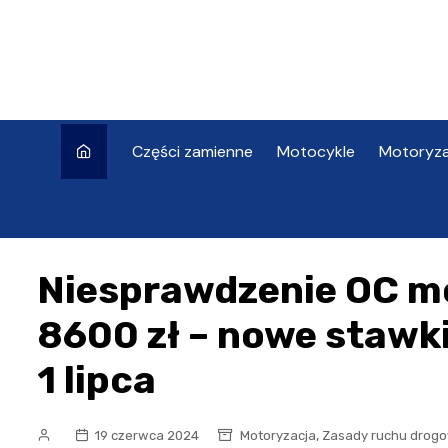
Skip
to
content
Części zamienne
Motocykle
Motoryza
Niesprawdzenie OC m
8600 zł – nowe stawki
1 lipca
,
19 czerwca 2024
Motoryzacja
Zasady ruchu drog