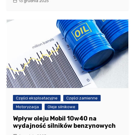
13 grudnia 2025
Części eksploatacyjne
Części zamienne
Motoryzacja
Oleje silnikowe
Wpływ oleju Mobil 10w40 na
wydajność silników benzynowych