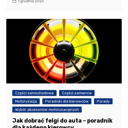
1 grudnia 2025
Części samochodowe
Części zamienne
Motoryzacja
Poradniki dla kierowców
Porady
Wybór akcesoriów motoryzacyjnych
Jak dobrać felgi do auta – poradnik
dla każdego kierowcy