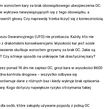
znym wzrostem kary za brak obowiązkowego ubezpieczenia OC.
e wykrywa niewywiązujących się z tego obowiązku, a
awrót głowy. Czy naprawdę trzeba liczyć się z koniecznością
zu Gwarancyjnego (UFG) nie przebacza. Każdy, kto nie
się z drakońskimi konsekwencjami. Wysokość kar jest scisle
niesienie skutkuje wzrostem grzywny za brak OC. Jakie są
 Czy istnieje sposób na uniknięcie tak drastycznej kary?
zez ponad 14 dni nie zapłaci OC, grozi kara w wysokości 8600
 żadna kontrola drogowa – wszystko odbywa się
równuje dane z różnych baz i kiedy wykryje brak opłacenia
rę. Kogo dotyczy największe ryzyko otrzymania takiej
dla osób, które zakupiły używane pojazdy z polisą OC