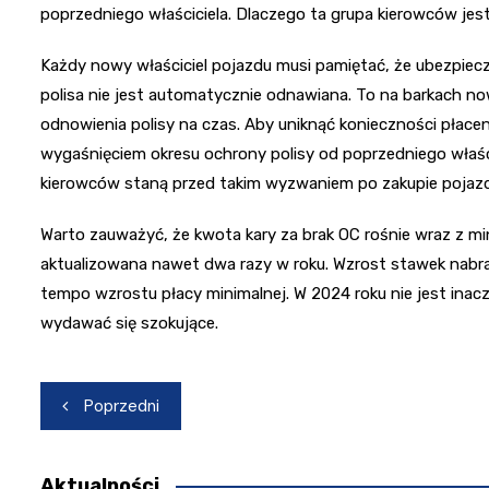
poprzedniego właściciela. Dlaczego ta grupa kierowców jes
Każdy nowy właściciel pojazdu musi pamiętać, że ubezpiec
polisa nie jest automatycznie odnawiana. To na barkach n
odnowienia polisy na czas. Aby uniknąć konieczności płacen
wygaśnięciem okresu ochrony polisy od poprzedniego właści
kierowców staną przed takim wyzwaniem po zakupie pojaz
Warto zauważyć, że kwota kary za brak OC rośnie wraz z m
aktualizowana nawet dwa razy w roku. Wzrost stawek nabrał
tempo wzrostu płacy minimalnej. W 2024 roku nie jest inacz
wydawać się szokujące.
Nawigacja
Poprzedni
wpisu
Aktualności