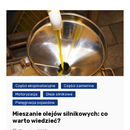
Części eksploatacyjne
Części zamienne
Motoryzacja
Oleje silnikowe
Pielęgnacja pojazdów
Mieszanie olejów silnikowych: co
warto wiedzieć?