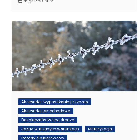
11 grudnia 2025
Akcesoria i wyposażenie przyczep
Akcesoria samochodowe
Bezpieczeństwo na drodze
Jazda w trudnych warunkach
Motoryzacja
Porady dla kierowców