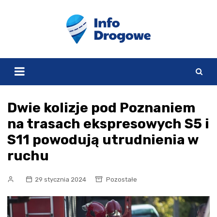
Skip
to
content
Dwie kolizje pod Poznaniem
na trasach ekspresowych S5 i
S11 powodują utrudnienia w
ruchu
29 stycznia 2024
Pozostałe