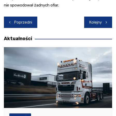
nie spowodował żadnych ofiar.
Nawigacja
Poprzedni
Kolejny
wpisu
Aktualności