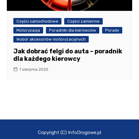
Części samochodowe
Części zamienne
Motoryzacja
Poradniki dla kierowców
Porady
Wybór akcesoriów motoryzacyjnych
Jak dobrać felgi do auta – poradnik
dla każdego kierowcy
1 sierpnia 2025
Copyright (C) InfoDrogowe.pl