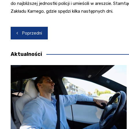
do najbliższej jednostki policji i umieścili w areszcie. St
Zakładu Karnego, gdzie spędzi kilka następnych dni.
Nawigacja
Poprzedni
wpisu
Aktualności