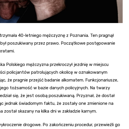
atrzymała 40-letniego mężczyznę z Poznania. Ten pragnął
że był poszukiwany przez prawo. Początkowe postępowanie
kratami.
jska Polskiego mężczyzna przekroczył jezdnię w miejscu
ści policjantów patrolujących okolicę w oznakowanym
jąc, że pragnie przejść badanie alkomatem. Funkcjonariusze,
 jego tożsamość w bazie danych policyjnych. Na twarzy
edział się, że jest osobą poszukiwaną. Przyznał, że dostał
ąc jednak świadomym faktu, że zostały one zmienione na
 został skazany na kilka dni w zakładzie karnym.
 wykroczenie drogowe. Po zakończeniu procedur, przewieźli go