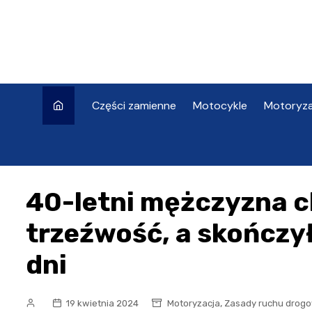
Skip
to
content
Części zamienne
Motocykle
Motoryza
40-letni mężczyzna c
trzeźwość, a skończył
dni
,
19 kwietnia 2024
Motoryzacja
Zasady ruchu drog