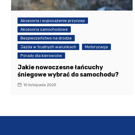
Akcesoria i wyposażenie przyczep
Akcesoria samochodowe
Bezpieczeństwo na drodze
Jazda w trudnych warunkach
Motoryzacja
Porady dla kierowców
Jakie nowoczesne łańcuchy
śniegowe wybrać do samochodu?
10 listopada 2025