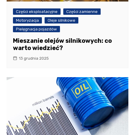
Części eksploatacyjne
Części zamienne
Motoryzacja
Oleje silnikowe
Pielęgnacja pojazdów
Mieszanie olejów silnikowych: co
warto wiedzieć?
13 grudnia 2025