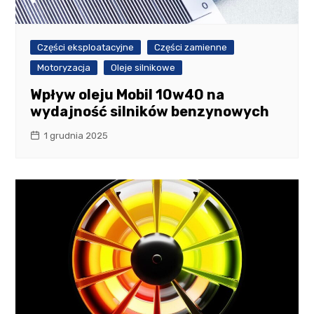
Części eksploatacyjne
Części zamienne
Motoryzacja
Oleje silnikowe
Wpływ oleju Mobil 10w40 na
wydajność silników benzynowych
1 grudnia 2025