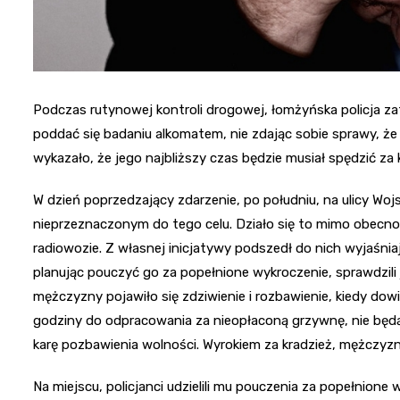
Podczas rutynowej kontroli drogowej, łomżyńska policja z
poddać się badaniu alkomatem, nie zdając sobie sprawy, 
wykazało, że jego najbliższy czas będzie musiał spędzić za 
W dzień poprzedzający zdarzenie, po południu, na ulicy Wo
nieprzeznaczonym do tego celu. Działo się to mimo obecno
radiowozie. Z własnej inicjatywy podszedł do nich wyjaśnia
planując pouczyć go za popełnione wykroczenie, sprawdzili
mężczyzny pojawiło się zdziwienie i rozbawienie, kiedy dowi
godziny do odpracowania za nieopłaconą grzywnę, nie będ
karę pozbawienia wolności. Wyrokiem za kradzież, mężczyzna
Na miejscu, policjanci udzielili mu pouczenia za popełnione