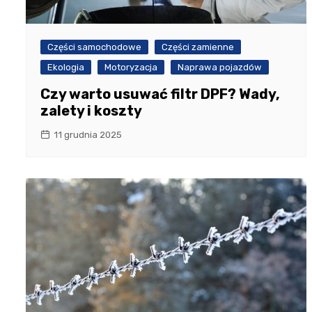
Części samochodowe
Części zamienne
Ekologia
Motoryzacja
Naprawa pojazdów
Czy warto usuwać filtr DPF? Wady,
zalety i koszty
11 grudnia 2025