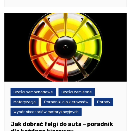
Części samochodowe
Części zamienne
Motoryzacja
Poradniki dla kierowców
Porady
Wybór akcesoriów motoryzacyjnych
Jak dobrać felgi do auta – poradnik