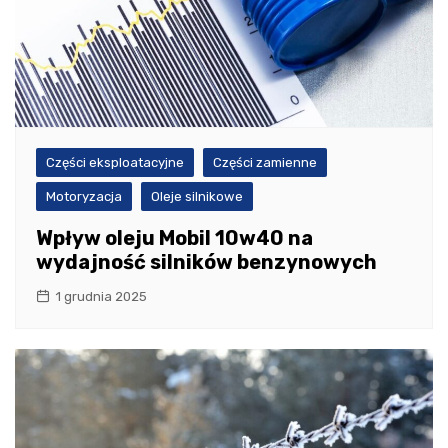
Części eksploatacyjne
Części zamienne
Motoryzacja
Oleje silnikowe
Wpływ oleju Mobil 10w40 na
wydajność silników benzynowych
1 grudnia 2025