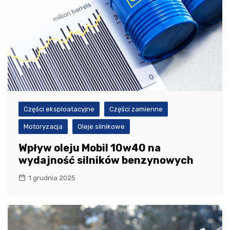
Części eksploatacyjne
Części zamienne
Motoryzacja
Oleje silnikowe
Wpływ oleju Mobil 10w40 na
wydajność silników benzynowych
1 grudnia 2025