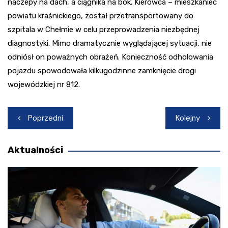
naczepy na dach, a ciągnika na bok. Kierowca – mieszkaniec
powiatu kraśnickiego, został przetransportowany do
szpitala w Chełmie w celu przeprowadzenia niezbędnej
diagnostyki. Mimo dramatycznie wyglądającej sytuacji, nie
odniósł on poważnych obrażeń. Konieczność odholowania
pojazdu spowodowała kilkugodzinne zamknięcie drogi
wojewódzkiej nr 812.
Nawigacja
Poprzedni
Kolejny
wpisu
Aktualności