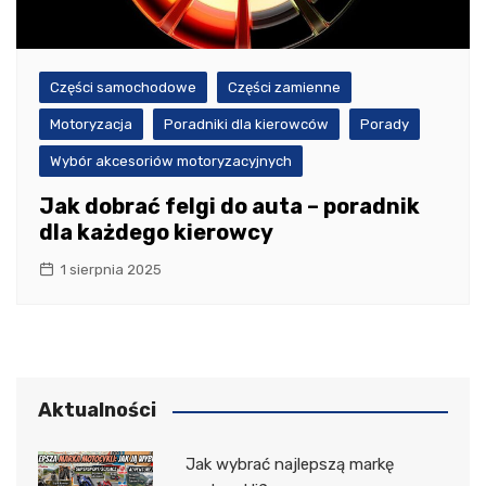
Części samochodowe
Części zamienne
Motoryzacja
Poradniki dla kierowców
Porady
Wybór akcesoriów motoryzacyjnych
Jak dobrać felgi do auta – poradnik
dla każdego kierowcy
1 sierpnia 2025
Aktualności
Jak wybrać najlepszą markę