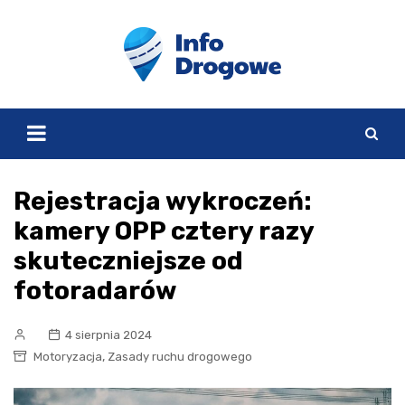
Skip
to
content
Rejestracja wykroczeń:
kamery OPP cztery razy
skuteczniejsze od
fotoradarów
4 sierpnia 2024
,
Motoryzacja
Zasady ruchu drogowego