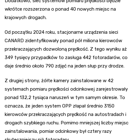
Dodatkowo, sieć systemów pomiaru prędkości będzie
wkrótce rozszerzona o ponad 40 nowych miejsc na
krajowych drogach.
Od początku 2024 roku, stacjonarne urządzenia sieci
CANARD zidentyfikowały ponad pół miliona kierowców
przekraczających dozwoloną prędkość. Z tego wyniku aż
349 tysięcy przypadków to zasługa 442 fotoradarów, co
daje średnio około 790 zdjęć na jeden słup przy drodze.
Z drugiej strony, żółte kamery zainstalowane w 42
systemach pomiaru prędkości odcinkowej zarejestrowały
ponad 132,2 tysiąca naruszeń w tym samym okresie. To
oznacza, że jeden system OPP złapał średnio 3150
kierowców przekraczających prędkość na autostradach i
drogach szybkiego ruchu. Pomimo mniejszej liczby miejsc
zainstalowania, pomiar odcinkowy był cztery razy
skuteczniejszy niż fotoradary.