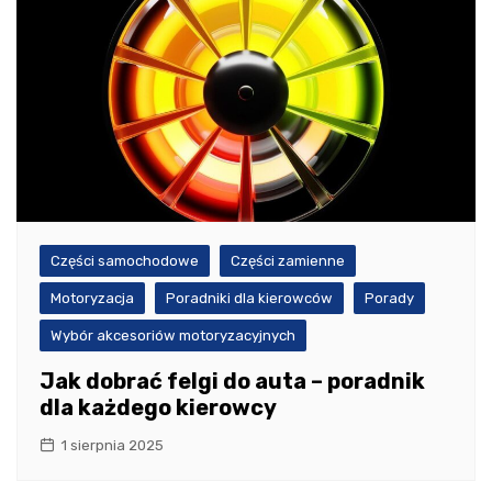
Części samochodowe
Części zamienne
Motoryzacja
Poradniki dla kierowców
Porady
Wybór akcesoriów motoryzacyjnych
Jak dobrać felgi do auta – poradnik
dla każdego kierowcy
1 sierpnia 2025