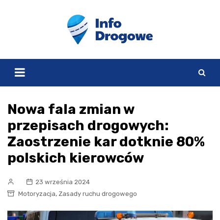
Skip
to
content
Nowa fala zmian w
przepisach drogowych:
Zaostrzenie kar dotknie 80%
polskich kierowców
23 września 2024
,
Motoryzacja
Zasady ruchu drogowego