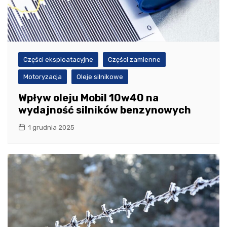
Części eksploatacyjne
Części zamienne
Motoryzacja
Oleje silnikowe
Wpływ oleju Mobil 10w40 na
wydajność silników benzynowych
1 grudnia 2025