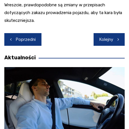
Wreszcie, prawdopodobne są zmiany w przepisach
dotyczących zakazu prowadzenia pojazdu, aby ta kara była
skuteczniejsza.
Nawigacja
Poprzedni
Kolejny
wpisu
Aktualności