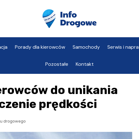
cja
Porady dla kierowców
Samochody
Serwis i napr
Pozostałe
Kontakt
erowców do unikania
czenie prędkości
hu drogowego