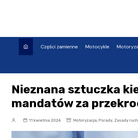
Skip
to
content
Części zamienne
Motocykle
Motoryza
Nieznana sztuczka ki
mandatów za przekro
,
,
11 kwietnia 2024
Motoryzacja
Porady
Zasady ruc