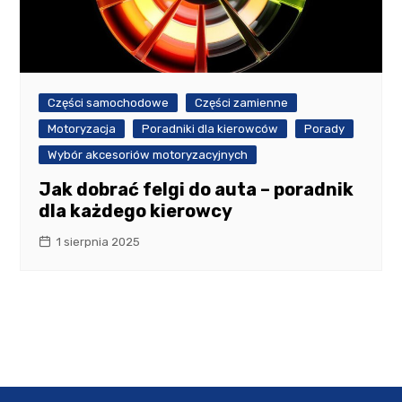
Części samochodowe
Części zamienne
Motoryzacja
Poradniki dla kierowców
Porady
Wybór akcesoriów motoryzacyjnych
Jak dobrać felgi do auta – poradnik
dla każdego kierowcy
1 sierpnia 2025