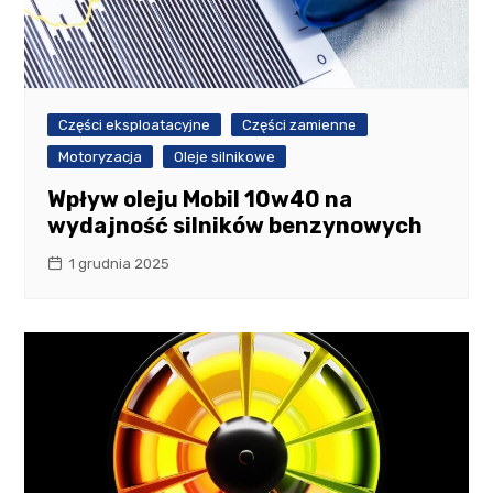
Części eksploatacyjne
Części zamienne
Motoryzacja
Oleje silnikowe
Wpływ oleju Mobil 10w40 na
wydajność silników benzynowych
1 grudnia 2025