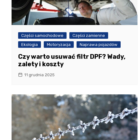
Części samochodowe
Części zamienne
Ekologia
Motoryzacja
Naprawa pojazdów
Czy warto usuwać filtr DPF? Wady,
zalety i koszty
11 grudnia 2025