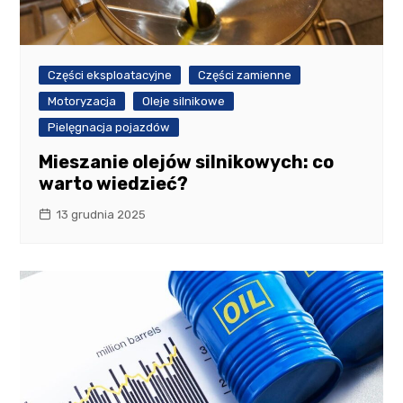
Części eksploatacyjne
Części zamienne
Motoryzacja
Oleje silnikowe
Pielęgnacja pojazdów
Mieszanie olejów silnikowych: co
warto wiedzieć?
13 grudnia 2025