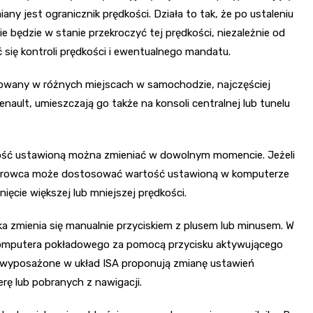
any jest ogranicznik prędkości. Działa to tak, że po ustaleniu
e będzie w stanie przekroczyć tej prędkości, niezależnie od
ć się kontroli prędkości i ewentualnego mandatu.
izowany w różnych miejscach w samochodzie, najczęściej
Renault, umieszczają go także na konsoli centralnej lub tunelu
tość ustawioną można zmieniać w dowolnym momencie. Jeżeli
 kierowca może dostosować wartość ustawioną w komputerze
ięcie większej lub mniejszej prędkości.
 zmienia się manualnie przyciskiem z plusem lub minusem. W
komputera pokładowego za pomocą przycisku aktywującego
a wyposażone w układ ISA proponują zmianę ustawień
ę lub pobranych z nawigacji.