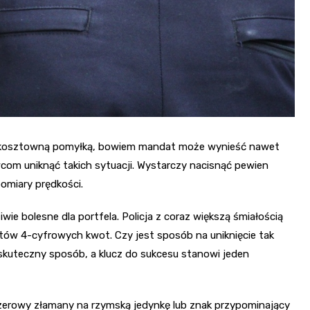
ć kosztowną pomyłką, bowiem mandat może wynieść nawet
owcom uniknąć takich sytuacji. Wystarczy nacisnąć pewien
omiary prędkości.
e bolesne dla portfela. Policja z coraz większą śmiałością
tów 4-cyfrowych kwot. Czy jest sposób na uniknięcie tak
skuteczny sposób, a klucz do sukcesu stanowi jeden
 zerowy złamany na rzymską jedynkę lub znak przypominający