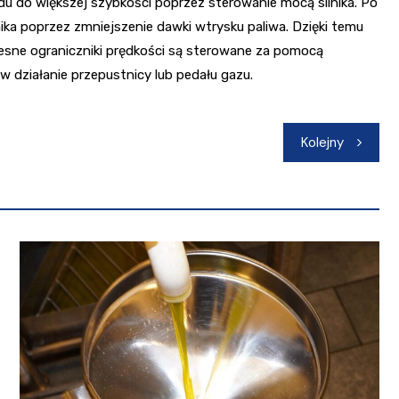
du do większej szybkości poprzez sterowanie mocą silnika. Po
nika poprzez zmniejszenie dawki wtrysku paliwa. Dzięki temu
zesne ograniczniki prędkości są sterowane za pomocą
w działanie przepustnicy lub pedału gazu.
Kolejny