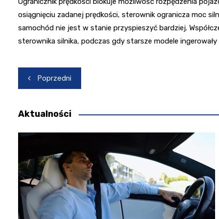
Ogranicznik prędkości blokuje możliwość rozpędzenia pojaz
osiągnięciu zadanej prędkości, sterownik ogranicza moc sil
samochód nie jest w stanie przyspieszyć bardziej. Współc
sterownika silnika, podczas gdy starsze modele ingerowały 
Nawigacja
Poprzedni
wpisu
Aktualności