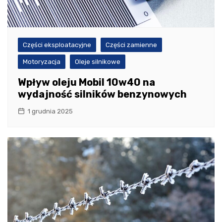
Części eksploatacyjne
Części zamienne
Motoryzacja
Oleje silnikowe
Wpływ oleju Mobil 10w40 na
wydajność silników benzynowych
1 grudnia 2025