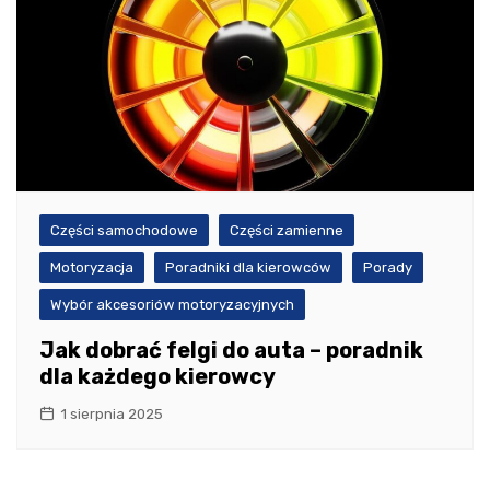
Części samochodowe
Części zamienne
Motoryzacja
Poradniki dla kierowców
Porady
Wybór akcesoriów motoryzacyjnych
Jak dobrać felgi do auta – poradnik
dla każdego kierowcy
1 sierpnia 2025