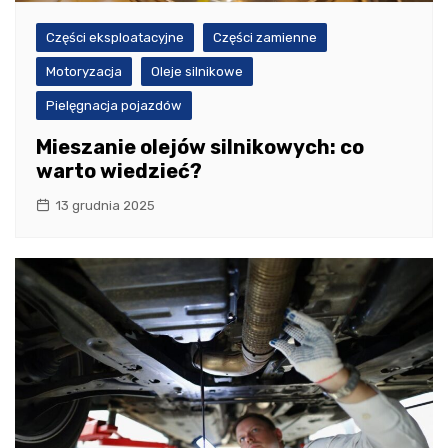
Części eksploatacyjne
Części zamienne
Motoryzacja
Oleje silnikowe
Pielęgnacja pojazdów
Mieszanie olejów silnikowych: co
warto wiedzieć?
13 grudnia 2025