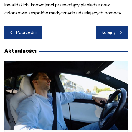
inwalidzkich, konwojenci przewożący pieniądze oraz
członkowie zespołów medycznych udzielających pomocy.
Nawigacja
Poprzedni
Kolejny
wpisu
Aktualności