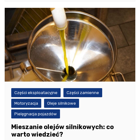
Części eksploatacyjne
Części zamienne
Motoryzacja
Oleje silnikowe
Pielęgnacja pojazdów
Mieszanie olejów silnikowych: co
warto wiedzieć?