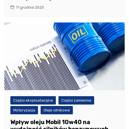
11 grudnia 2025
Części eksploatacyjne
Części zamienne
Motoryzacja
Oleje silnikowe
Wpływ oleju Mobil 10w40 na
wydajność silników benzynowych