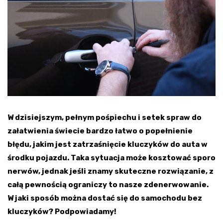
W dzisiejszym, pełnym pośpiechu i setek spraw do
załatwienia świecie bardzo łatwo o popełnienie
błędu, jakim jest zatrzaśnięcie kluczyków do auta w
środku pojazdu. Taka sytuacja może kosztować sporo
nerwów, jednak jeśli znamy skuteczne rozwiązanie, z
całą pewnością ograniczy to nasze zdenerwowanie.
W jaki sposób można dostać się do samochodu bez
kluczyków? Podpowiadamy!