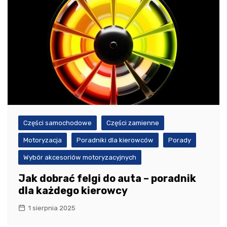
Części samochodowe
Części zamienne
Motoryzacja
Poradniki dla kierowców
Porady
Wybór akcesoriów motoryzacyjnych
Jak dobrać felgi do auta – poradnik
dla każdego kierowcy
1 sierpnia 2025