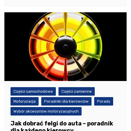
Części samochodowe
Części zamienne
Motoryzacja
Poradniki dla kierowców
Porady
Wybór akcesoriów motoryzacyjnych
Jak dobrać felgi do auta – poradnik
dla każdego kierowcy