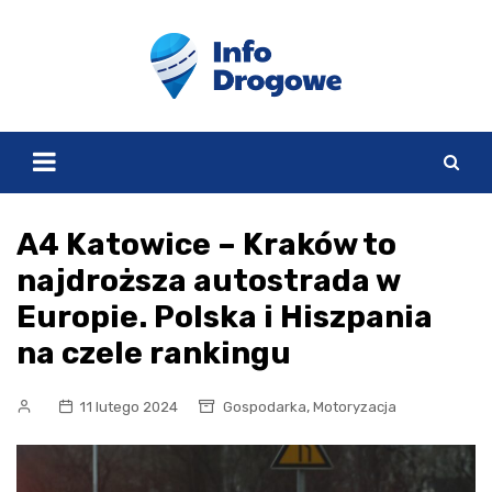
Skip
to
content
A4 Katowice – Kraków to
najdroższa autostrada w
Europie. Polska i Hiszpania
na czele rankingu
,
11 lutego 2024
Gospodarka
Motoryzacja