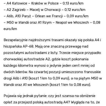
– A4 Katowice – Kraków w Polsce – 0,13 euro/km
– A2 Zagrzeb – Macelj w Chorwacji – 0,12 euro/km
– A6b, A10 Paryż – Orlean we Francji – 0,09 euro/km
– M50 w Irlandii oraz A1 Rzym – Neapol we Włoszech – 0,08
euro/km
Bezapelacyjnie najdroższymi trasami okazały się polska A4 i
hiszpańska AP-68. Mają one znaczną przewagę nad
pozostałymi autostradami z listy. Trzecie miejsce przypadło
chorwackiej autostradzie A2, gdzie koszt pokonania
każdego kilometra wynosi o jedynie jeden cent mniej od
dwóch liderów. Na czwartej pozycji umieszczono francuskie
drogi A6b i A10 (koszt 1 km to 0,09 euro), a na piątym M50 w
Irlandii oraz A1 we Włoszech (koszt 1 km to 0,08 euro).
Pojawia się jednak pytanie: czy jest szansa na obniżenie
opłat za przejazd polską autostradą A4? Wygląda na to, że