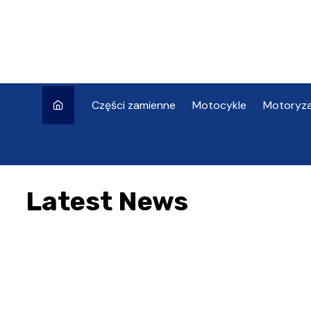
Skip
to
content
Części zamienne
Motocykle
Motoryza
Latest News