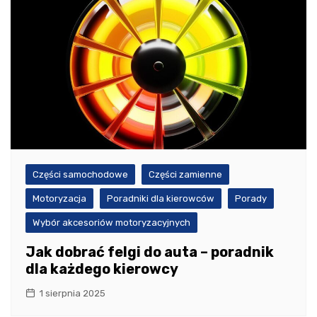
Części samochodowe
Części zamienne
Motoryzacja
Poradniki dla kierowców
Porady
Wybór akcesoriów motoryzacyjnych
Jak dobrać felgi do auta – poradnik
dla każdego kierowcy
1 sierpnia 2025