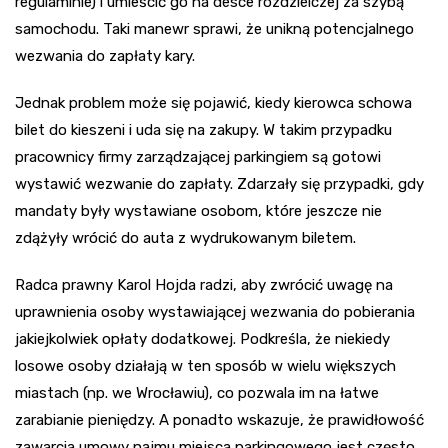
regulaminie) i umieścić go na desce rozdzielczej za szybą
samochodu. Taki manewr sprawi, że unikną potencjalnego
wezwania do zapłaty kary.
Jednak problem może się pojawić, kiedy kierowca schowa
bilet do kieszeni i uda się na zakupy. W takim przypadku
pracownicy firmy zarządzającej parkingiem są gotowi
wystawić wezwanie do zapłaty. Zdarzały się przypadki, gdy
mandaty były wystawiane osobom, które jeszcze nie
zdążyły wrócić do auta z wydrukowanym biletem.
Radca prawny Karol Hojda radzi, aby zwrócić uwagę na
uprawnienia osoby wystawiającej wezwania do pobierania
jakiejkolwiek opłaty dodatkowej. Podkreśla, że niekiedy
losowe osoby działają w ten sposób w wielu większych
miastach (np. we Wrocławiu), co pozwala im na łatwe
zarabianie pieniędzy. A ponadto wskazuje, że prawidłowość
zawarcia umowy najmu miejsca parkingowego jest często