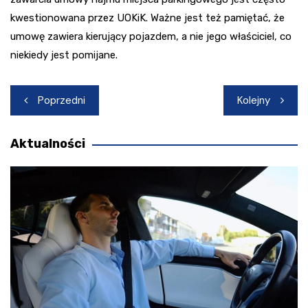
kwestionowana przez UOKiK. Ważne jest też pamiętać, że
umowę zawiera kierujący pojazdem, a nie jego właściciel, co
niekiedy jest pomijane.
Nawigacja
Poprzedni
Kolejny
wpisu
Aktualności