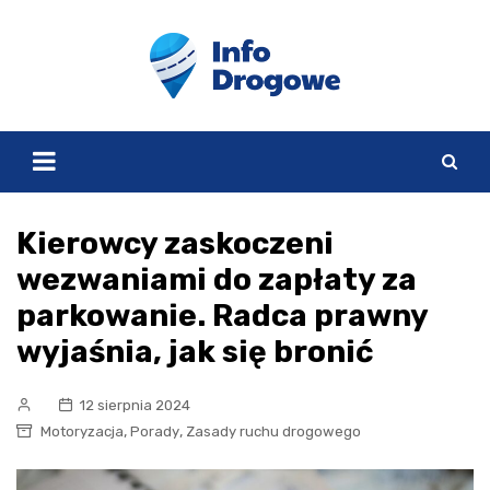
Skip
to
content
Kierowcy zaskoczeni
wezwaniami do zapłaty za
parkowanie. Radca prawny
wyjaśnia, jak się bronić
12 sierpnia 2024
,
,
Motoryzacja
Porady
Zasady ruchu drogowego