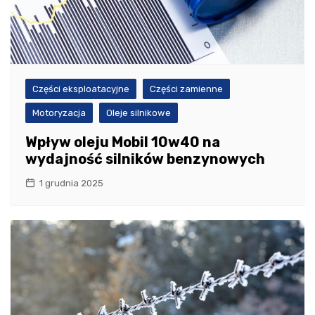
Części eksploatacyjne
Części zamienne
Motoryzacja
Oleje silnikowe
Wpływ oleju Mobil 10w40 na
wydajność silników benzynowych
1 grudnia 2025